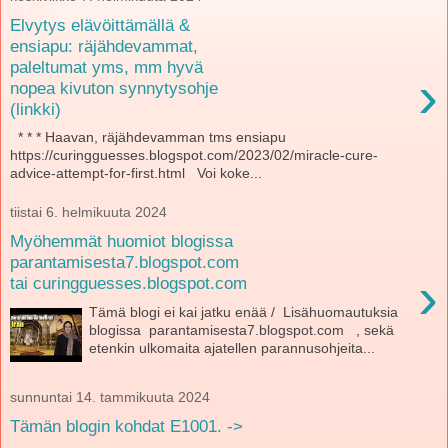
Elvytys elävöittämällä &
ensiapu: räjähdevammat,
paleltumat yms, mm hyvä
›
nopea kivuton synnytysohje
(linkki)
* * * Haavan, räjähdevamman tms ensiapu
https://curingguesses.blogspot.com/2023/02/miracle-cure-
advice-attempt-for-first.html Voi koke...
tiistai 6. helmikuuta 2024
Myöhemmät huomiot blogissa
parantamisesta7.blogspot.com
›
tai curingguesses.blogspot.com
Tämä blogi ei kai jatku enää / Lisähuomautuksia
blogissa parantamisesta7.blogspot.com , sekä
etenkin ulkomaita ajatellen parannusohjeita...
sunnuntai 14. tammikuuta 2024
Tämän blogin kohdat E1001. ->