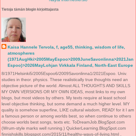
Tietoja tämän blogin kirjoittajasta
Kaisa Hannele Tervola, f, age55, thinking, wisdom of life,
atmospheres
(1971AugHki>2005MayEspoo>2009JuneSavonlinna>2021Jan
Espoo)>2026MayLohjan Virkkala Finland, North-East Europe
8/1971Helsinki5/2005Espoo6/2009Savonlinna1/2021Espoo. Univ.
studies in theor. physics. These realistically true thoughts need an
objective picture of the world. Almost ALL THOUGHTS AND SKILLS
MY OWN VERSIONS OR MY OWN IDEAS, most links to my own
blogs, but most videos by others. My texts require at least school
level objective thinking, but some demand a much higher level. MY
quality is somehow superfine, LIKE cultural wisdom, READ! for it I am
a famous person or among worlds best, so when continue to others
choose worlds best songs, texts etc. ToDreamJob.BlogSpot.com
(Wrum-style marks well running.) QuickerLearning.BlogSpot.com
finnishskills.blogspot.com/2015/11/healthy-ways-of-living.html ,