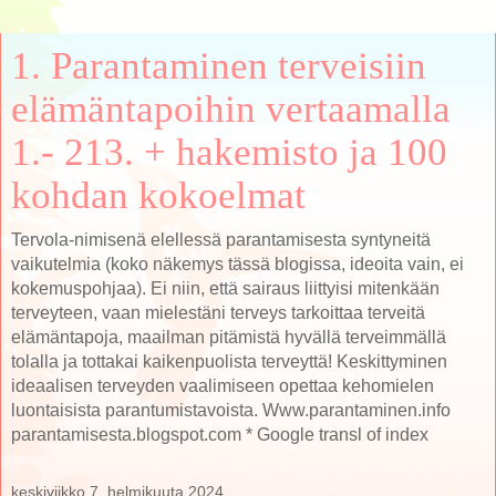
1. Parantaminen terveisiin
elämäntapoihin vertaamalla
1.- 213. + hakemisto ja 100
kohdan kokoelmat
Tervola-nimisenä elellessä parantamisesta syntyneitä
vaikutelmia (koko näkemys tässä blogissa, ideoita vain, ei
kokemuspohjaa). Ei niin, että sairaus liittyisi mitenkään
terveyteen, vaan mielestäni terveys tarkoittaa terveitä
elämäntapoja, maailman pitämistä hyvällä terveimmällä
tolalla ja tottakai kaikenpuolista terveyttä! Keskittyminen
ideaalisen terveyden vaalimiseen opettaa kehomielen
luontaisista parantumistavoista. Www.parantaminen.info
parantamisesta.blogspot.com * Google transl of index
keskiviikko 7. helmikuuta 2024